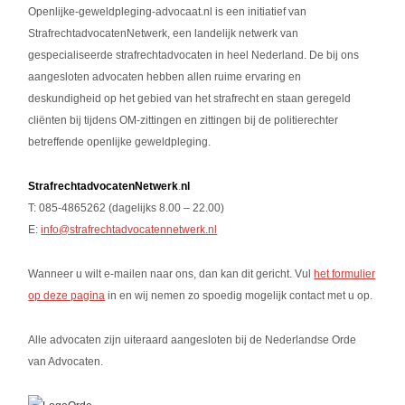
Openlijke-geweldpleging-advocaat.nl is een initiatief van
StrafrechtadvocatenNetwerk, een landelijk netwerk van
gespecialiseerde strafrechtadvocaten in heel Nederland. De bij ons
aangesloten advocaten hebben allen ruime ervaring en
deskundigheid op het gebied van het strafrecht en staan geregeld
cliënten bij tijdens OM-zittingen en zittingen bij de politierechter
betreffende openlijke geweldpleging.
StrafrechtadvocatenNetwerk
.
nl
T: 085-4865262 (dagelijks 8.00 – 22.00)
E:
info@strafrechtadvocatennetwerk.nl
Wanneer u wilt e-mailen naar ons, dan kan dit gericht. Vul
het formulier
op deze pagina
in en wij nemen zo spoedig mogelijk contact met u op.
Alle advocaten zijn uiteraard aangesloten bij de Nederlandse Orde
van Advocaten.