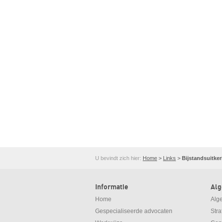
U bevindt zich hier:
Home
>
Links
>
Bijstandsuitke
Informatie
Al
Home
Alg
Gespecialiseerde advocaten
Str