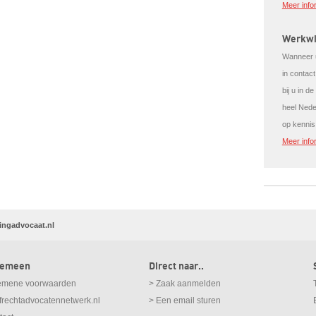
Meer info
Werkwi
Wanneer u
in contac
bij u in d
heel Nede
op kennis
Meer info
ringadvocaat.nl
gemeen
Direct naar..
emene voorwaarden
> Zaak aanmelden
afrechtadvocatennetwerk.nl
> Een email sturen