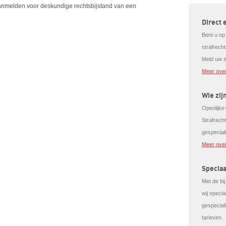
aanmelden voor deskundige rechtsbijstand van een
Direct 
Bent u op
strafrech
Meld uw z
Meer over
Wie zij
Openlijke-
Strafrech
gespecial
Meer over
Speciaa
Met de bi
wij speci
gespeciali
tarieven.